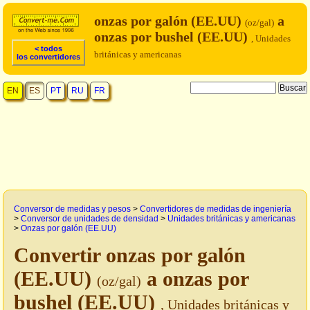
onzas por galón (EE.UU)
a
(oz/gal)
onzas por bushel (EE.UU)
, Unidades
< todos
británicas y americanas
los convertidores
EN
ES
PT
RU
FR
Conversor de medidas y pesos
>
Convertidores de medidas de ingeniería
>
Conversor de unidades de densidad
>
Unidades británicas y americanas
>
Onzas por galón (EE.UU)
Convertir onzas por galón
(EE.UU)
a onzas por
(oz/gal)
bushel (EE.UU)
, Unidades británicas y