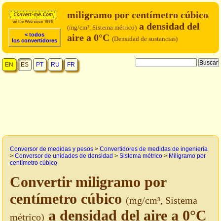
miligramo por centímetro cúbico
a densidad del
(mg/cm³, Sistema métrico)
< todos
aire a 0°C
(Densidad de sustancias)
los convertidores
EN
ES
PT
RU
FR
Conversor de medidas y pesos
>
Convertidores de medidas de ingeniería
>
Conversor de unidades de densidad
>
Sistema métrico
>
Miligramo por
centímetro cúbico
Convertir miligramo por
centímetro cúbico
(mg/cm³, Sistema
a densidad del aire a 0°C
métrico)