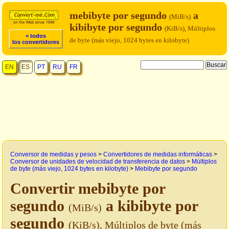
mebibyte por segundo
a
(MiB/s)
kibibyte por segundo
(KiB/s), Múltiplos
< todos
de byte (más viejo, 1024 bytes en kilobyte)
los convertidores
EN
ES
PT
RU
FR
Conversor de medidas y pesos
>
Convertidores de medidas informáticas
>
Conversor de unidades de velocidad de transferencia de datos
>
Múltiplos
de byte (más viejo, 1024 bytes en kilobyte)
>
Mebibyte por segundo
Convertir mebibyte por
segundo
a kibibyte por
(MiB/s)
segundo
(KiB/s), Múltiplos de byte (más