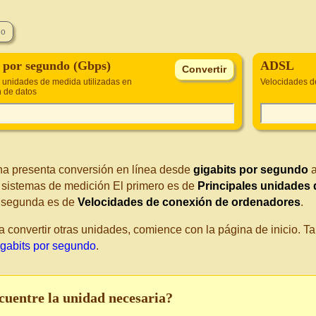
s por segundo (Gbps)
ADSL
s unidades de medida utilizadas en
Velocidades d
n de datos
na presenta conversión en línea desde
gigabits por segundo
s sistemas de medición El primero es de
Principales unidades 
a segunda es de
Velocidades de conexión de ordenadores
.
a convertir otras unidades, comience con la página de inicio. 
gabits por segundo
.
cuentre la unidad necesaria?