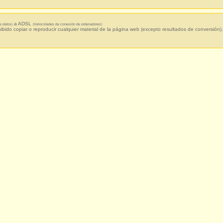
a ADSL
e datos)
(Velocidades de conexión de ordenadores)
hibido copiar o reproducir cualquier material de la página web (excepto resultados de conversión).