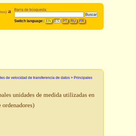
a
Barra de búsqueda:
tos)
Switch language:
EN
ES
PT
RU
FR
es de velocidad de transferencia de datos
>
Principales
pales unidades de medida utilizadas en
e ordenadores)