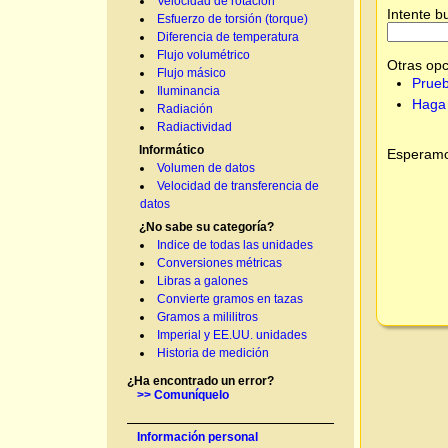
Velocidad de rotación
Intente b
Esfuerzo de torsión (torque)
Diferencia de temperatura
Flujo volumétrico
Otras opc
Flujo másico
Prueb
Iluminancia
Haga 
Radiación
Radiactividad
Informático
Esperamos
Volumen de datos
Velocidad de transferencia de
datos
¿No sabe su categoría?
Indice de todas las unidades
Conversiones métricas
Libras a galones
Convierte gramos en tazas
Gramos a mililitros
Imperial y EE.UU. unidades
Historia de medición
¿Ha encontrado un error?
>> Comuníquelo
Información personal