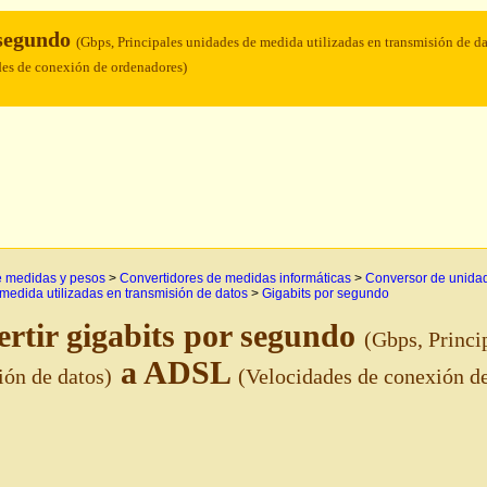
 segundo
(Gbps, Principales unidades de medida utilizadas en transmisión de da
des de conexión de ordenadores)
e medidas y pesos
>
Convertidores de medidas informáticas
>
Conversor de unidad
medida utilizadas en transmisión de datos
>
Gigabits por segundo
rtir gigabits por segundo
(Gbps, Princi
a ADSL
ión de datos)
(Velocidades de conexión d