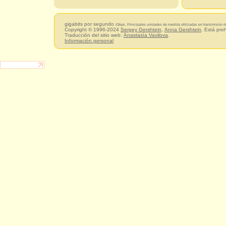
gigabits por segundo
(Gbps, Principales unidades de medida utilizadas en transmisión d
Copyright © 1996-2024
Sergey Gershtein
,
Anna Gershtein
. Está pro
Traducción del sitio web:
Anastasía Vavilova
.
Información personal