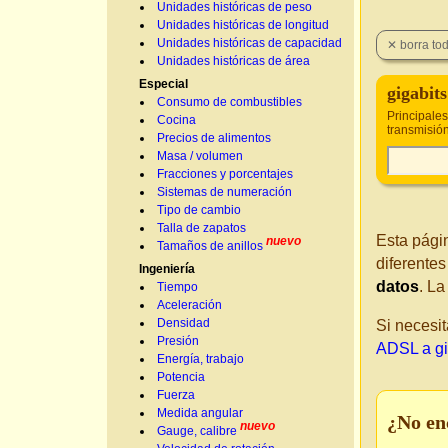
Unidades históricas de peso
Unidades históricas de longitud
Unidades históricas de capacidad
Unidades históricas de área
Especial
gigabit
Consumo de combustibles
Principale
Cocina
transmisió
Precios de alimentos
Masa / volumen
Fracciones y porcentajes
Sistemas de numeración
Tipo de cambio
Talla de zapatos
Esta pági
nuevo
Tamaños de anillos
diferente
Ingeniería
datos
. L
Tiempo
Aceleración
Densidad
Si necesit
Presión
ADSL a gi
Energía, trabajo
Potencia
Fuerza
Medida angular
¿No en
nuevo
Gauge, calibre