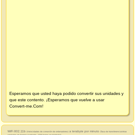
Esperamos que usted haya podido convertir sus unidades y
que este contento. ¡Esperamos que vuelve a usar
Convert-me.Com
!
WiFi 802.11b
a terabyte por minuto
(Velocidades de conexión de ordenadores)
(Tasa de transferencia/otras
unidades de tiempo (corriente, 1000 bytes en kilobyte))