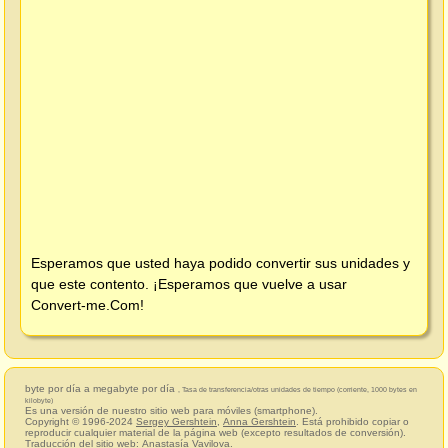
Esperamos que usted haya podido convertir sus unidades y
que este contento. ¡Esperamos que vuelve a usar
Convert-me.Com
!
byte por día a megabyte por día
, Tasa de transferencia/otras unidades de tiempo (corriente, 1000 bytes en
kilobyte)
Es una versión de nuestro sitio web para móviles (smartphone).
Copyright © 1996-2024
Sergey Gershtein
,
Anna Gershtein
. Está prohibido copiar o
reproducir cualquier material de la página web (excepto resultados de conversión).
Traducción del sitio web:
Anastasía Vavilova
.