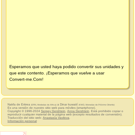
Esperamos que usted haya podido convertir sus unidades y
que este contento. ¡Esperamos que vuelve a usar
Convert-me.Com
!
Nakfa de Eritrea
a Dinar kuwaití
(ERN, Modedas de Africa)
(KWD, Monedas de Próximo Oriente)
Es una versión de nuestro sitio web para móviles (smartphone).
Copyright © 1996-2024
Sergey Gershtein
,
Anna Gershtein
. Está prohibido copiar o
reproducir cualquier material de la página web (excepto resultados de conversión).
Traducción del sitio web:
Anastasía Vavilova
.
Información personal