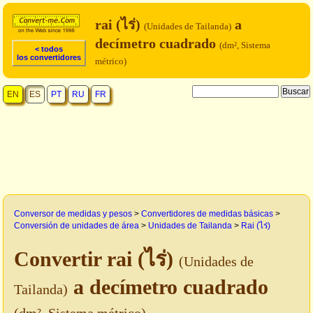
rai (ไร่)
a
(Unidades de Tailanda)
decímetro cuadrado
(dm², Sistema
< todos
los convertidores
métrico)
EN
ES
PT
RU
FR
Conversor de medidas y pesos
>
Convertidores de medidas básicas
>
Conversión de unidades de área
>
Unidades de Tailanda
>
Rai (ไร่)
Convertir rai (ไร่)
(Unidades de
a decímetro cuadrado
Tailanda)