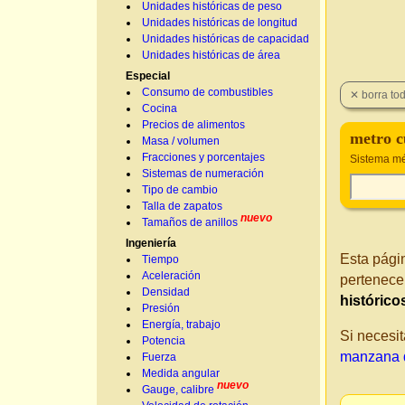
Unidades históricas de peso
Unidades históricas de longitud
Unidades históricas de capacidad
Unidades históricas de área
Especial
Consumo de combustibles
Cocina
Precios de alimentos
metro c
Masa / volumen
Fracciones y porcentajes
Sistema mé
Sistemas de numeración
Tipo de cambio
Talla de zapatos
nuevo
Tamaños de anillos
Ingeniería
Esta pági
Tiempo
Aceleración
pertenece
Densidad
histórico
Presión
Energía, trabajo
Si necesit
Potencia
manzana 
Fuerza
Medida angular
nuevo
Gauge, calibre