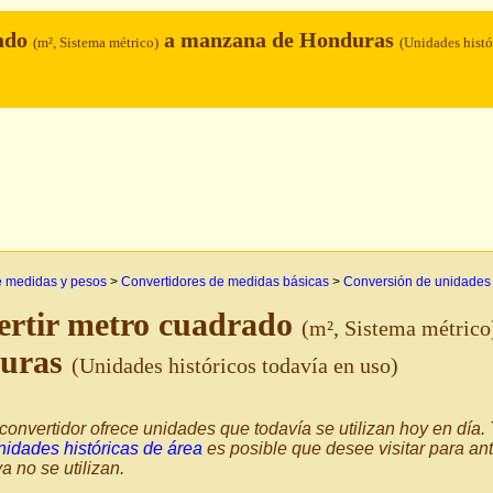
ado
a manzana de Honduras
(m², Sistema métrico)
(Unidades histó
e medidas y pesos
>
Convertidores de medidas básicas
>
Conversión de unidades
ertir metro cuadrado
(m², Sistema métrico
uras
(Unidades históricos todavía en uso)
convertidor ofrece unidades que todavía se utilizan hoy en día
nidades históricas de área
es posible que desee visitar para an
a no se utilizan.