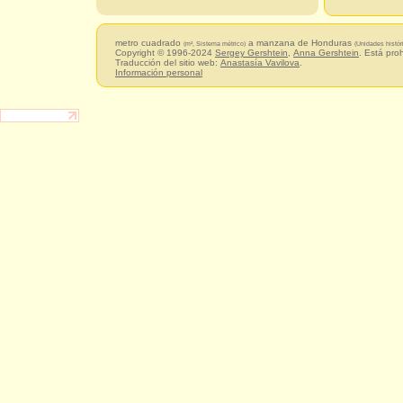
metro cuadrado
a manzana de Honduras
(m², Sistema métrico)
(Unidades histór
Copyright © 1996-2024
Sergey Gershtein
,
Anna Gershtein
. Está pro
Traducción del sitio web:
Anastasía Vavilova
.
Información personal