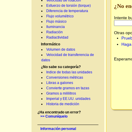
Velocidad de rotación
¿No en
Esfuerzo de torsión (torque)
Diferencia de temperatura
Flujo volumétrico
Intente b
Flujo másico
Iluminancia
Radiación
Otras opc
Radiactividad
Prueb
Haga 
Informático
Volumen de datos
Velocidad de transferencia de
Esperamos
datos
¿No sabe su categoría?
Indice de todas las unidades
Conversiones métricas
Libras a galones
Convierte gramos en tazas
Gramos a mililitros
Imperial y EE.UU. unidades
Historia de medición
¿Ha encontrado un error?
>> Comuníquelo
Información personal