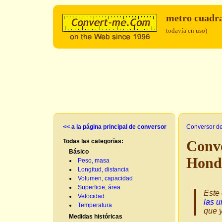
metro cuadr
todavía en uso)
<< a la página principal de conversor
Conversor d
Todas las categorías:
Conv
Básico
Hond
Peso, masa
Longitud, distancia
Volumen, capacidad
Superficie, área
Este 
Velocidad
las u
Temperatura
que y
Medidas históricas