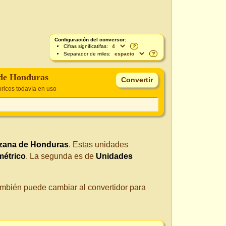
Configuración del conversor:
Cifras significatifas:
?
Separador de miles:
?
de Honduras
ricos todavía en uso
zana de Honduras
. Estas unidades
métrico
. La segunda es de
Unidades
También puede cambiar al convertidor para