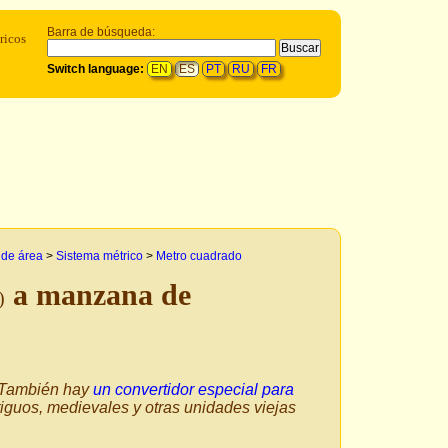
Barra de búsqueda:
ricos
Switch language:
EN
ES
PT
RU
FR
 de área
>
Sistema métrico
>
Metro cuadrado
a manzana de
)
. También hay
un convertidor especial para
tiguos, medievales y otras unidades viejas