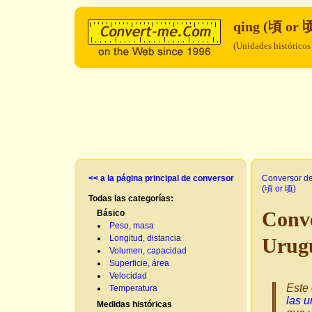
qing (頃 or 
(Unidades históricos
<< a la página principal de conversor
Conversor d
(頃 or 顷)
Todas las categorías:
Conve
Básico
Peso, masa
Longitud, distancia
Urug
Volumen, capacidad
Superficie, área
Velocidad
Este 
Temperatura
las u
Medidas históricas