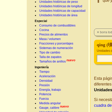
que y
Unidades históricas de peso
Unidades históricas de longitud
Unidades históricas de capacidad
Unidades históricas de área
Especial
Consumo de combustibles
Cocina
Precios de alimentos
Masa / volumen
Fracciones y porcentajes
qing (
Sistemas de numeración
Unidades d
Tipo de cambio
Talla de zapatos
nuevo
Tamaños de anillos
Ingeniería
Tiempo
Aceleración
Esta pági
Densidad
diferente
Presión
Unidades 
Energía, trabajo
Potencia
Fuerza
Si necesit
Medida angular
cuadra de
nuevo
Gauge, calibre