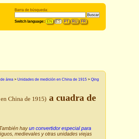
Barra de búsqueda:
Switch language:
EN
ES
PT
RU
FR
 de área
>
Unidades de medición en China de 1915
>
Qing
a cuadra de
 en China de 1915)
. También hay
un convertidor especial para
tiguos, medievales y otras unidades viejas