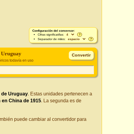
Configuración del conversor:
Cifras significatifas:
?
Separador de miles:
?
e Uruguay
ricos todavía en uso
 de Uruguay
. Estas unidades pertenecen a
 en China de 1915
. La segunda es de
También puede cambiar al convertidor para