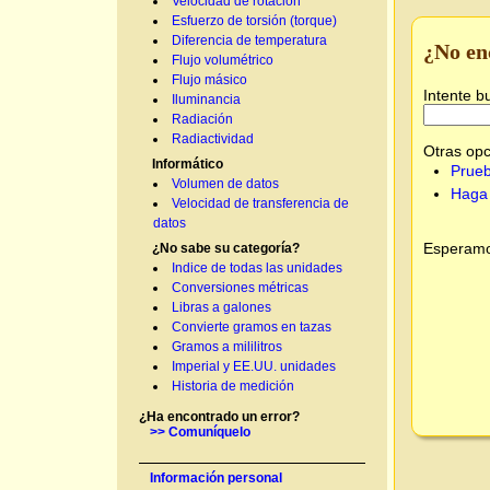
Velocidad de rotación
Esfuerzo de torsión (torque)
Diferencia de temperatura
¿No en
Flujo volumétrico
Flujo másico
Intente b
Iluminancia
Radiación
Radiactividad
Otras opc
Informático
Prueb
Volumen de datos
Haga 
Velocidad de transferencia de
datos
Esperamos
¿No sabe su categoría?
Indice de todas las unidades
Conversiones métricas
Libras a galones
Convierte gramos en tazas
Gramos a mililitros
Imperial y EE.UU. unidades
Historia de medición
¿Ha encontrado un error?
>> Comuníquelo
Información personal