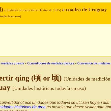
顷)
a cuadra de Uruguay
(Unidades de medición en China de 1915)
 todavía en uso)
e medidas y pesos
>
Convertidores de medidas básicas
>
Conversión de unidades
rtir qing (頃 or 顷)
(Unidades de medición
uay
(Unidades históricos todavía en uso)
convertidor ofrece unidades que todavía se utilizan hoy en día
nidades históricas de área
es posible que desee visitar para an