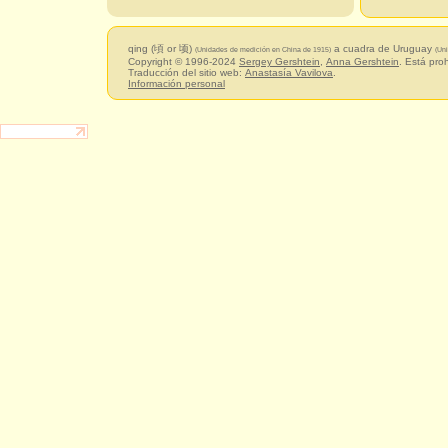
qing (頃 or 顷)
a cuadra de Uruguay
(Unidades de medición en China de 1915)
(Un
Copyright © 1996-2024
Sergey Gershtein
,
Anna Gershtein
. Está pro
Traducción del sitio web:
Anastasía Vavilova
.
Información personal