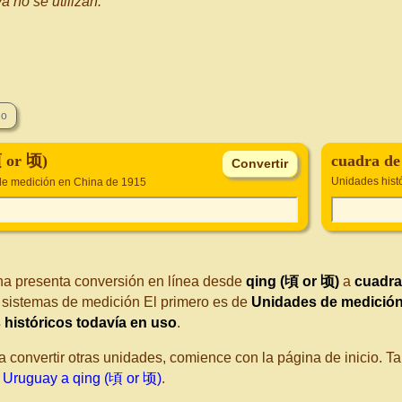
a no se utilizan.
頃 or 顷)
cuadra d
Unidades histó
e medición en China de 1915
na presenta conversión en línea desde
qing (頃 or 顷)
a
cuadra
s sistemas de medición El primero es de
Unidades de medición
históricos todavía en uso
.
a convertir otras unidades, comience con la página de inicio. 
 Uruguay a qing (頃 or 顷)
.