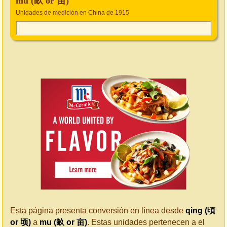
mu (畝 or 亩)
Unidades de medición en China de 1915
Esta página presenta conversión en línea desde
qing (頃
or 顷)
a
mu (畝 or 亩)
. Estas unidades pertenecen a el