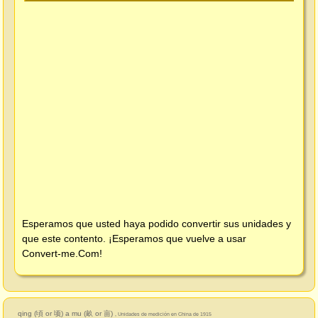
Esperamos que usted haya podido convertir sus unidades y
que este contento. ¡Esperamos que vuelve a usar
Convert-me.Com
!
qing (頃 or 顷) a mu (畝 or 亩)
, Unidades de medición en China de 1915