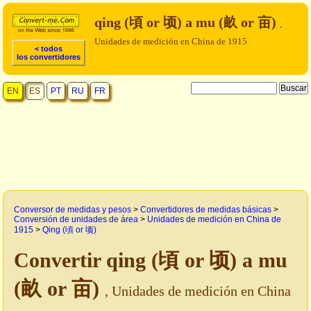
qing (頃 or 顷) a mu (畝 or 亩)
,
Unidades de medición en China de 1915
< todos
los convertidores
EN
ES
PT
RU
FR
Conversor de medidas y pesos
>
Convertidores de medidas básicas
>
Conversión de unidades de área
>
Unidades de medición en China de
1915
>
Qing (頃 or 顷)
Convertir qing (頃 or 顷) a mu
(畝 or 亩)
, Unidades de medición en China