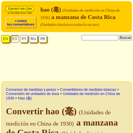
hao (毫)
(Unidades de medición en China de
a manzana de Costa Rica
1930)
< todos
(Unidades históricos todavía en uso)
los convertidores
EN
ES
PT
RU
FR
Conversor de medidas y pesos
>
Convertidores de medidas básicas
>
Conversión de unidades de área
>
Unidades de medición en China de
1930
>
Hao (毫)
Convertir hao (毫)
(Unidades de
a manzana
medición en China de 1930)
de Costa Rica