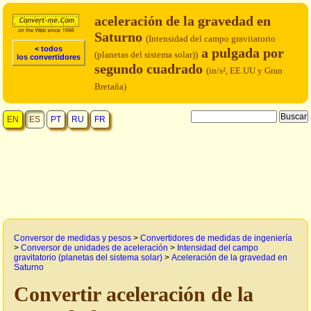
aceleración de la gravedad en
Saturno
(Intensidad del campo gravitatorio
< todos
a pulgada por
(planetas del sistema solar))
los convertidores
segundo cuadrado
(in/s², EE.UU y Gran
Bretaña)
EN
ES
PT
RU
FR
Conversor de medidas y pesos
>
Convertidores de medidas de ingeniería
>
Conversor de unidades de aceleración
>
Intensidad del campo
gravitatorio (planetas del sistema solar)
>
Aceleración de la gravedad en
Saturno
Convertir aceleración de la